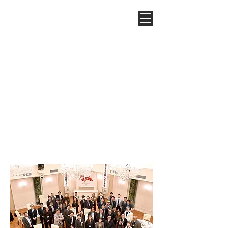
第5回例会
2025/4/11
参加人数：51名（自会場31名／ゲスト4名／他会場
16名）
​入会者
2
名