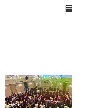
第1回例会
2024/12/13
参加人数：133名（自会場7名／ゲスト34名／他会場
92名）
​入会者
33
名